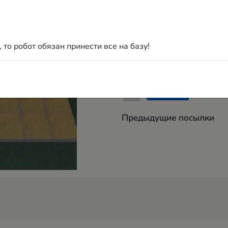
1
 то робот обязан принести все на базу!
Для проверки решения
или авторизоваться!
Предыдущие посылки