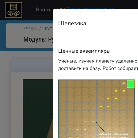
или
Зарегистрироваться
Войти
Шелезяка
КУРСЫ
PYTHON. ИСПОЛНИТЕЛЬ РОБОТ
PYTHON. И
Модуль:
Python. Исполнитель Робот
Ценные экземпляры
Ученые, изучая планету удаленно
доставить на базу. Робот собира