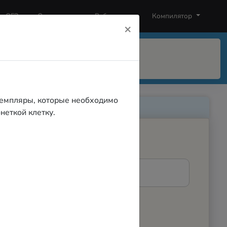
ОГЭ
Олимпиады
Рубрикатор
Компилятор
×
кземпляры, которые необходимо
неткой клетку.
Ценные экземпляры
ните робота на базу.
иже