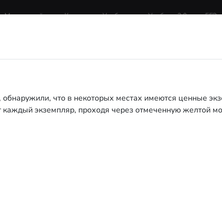
Маркетплейс
Курсы
Учебник
Учебник 2.0
ЕГЭ
СПОЛНИТЕЛЬ РОБОТ
, обнаружили, что в некоторых местах имеются ценные э
ет каждый экземпляр, проходя через отмеченную желтой мо
7
/9.
Соберите все монеты. Вер
Напишите программу н