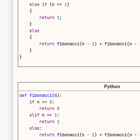
else
if
(
n
==
1
)
{
return
1
;
}
else
{
return
fibonacci
(
n
-
1
)
+
fibonacci
(
n
-
}
}
Python
def
fibonacci
(
n
)
:
if
n
<=
0
:
return
0
elif
n
==
1
:
return
1
else
:
return
fibonacci
(
n
-
1
)
+
fibonacci
(
n
-