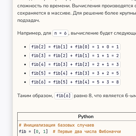
сложность по времени. Вычисления производятся 
сохраняется в массиве. Для решение более крупн
подзадач.
Например, для
, вычисление будет следующ
n = 6
fib[2] = fib[1] + fib[0] = 1 + 0 = 1
fib[3] = fib[2] + fib[1] = 1 + 1 = 2
fib[4] = fib[3] + fib[2] = 2 + 1 = 3
fib[5] = fib[4] + fib[3] = 3 + 2 = 5
fib[6] = fib[5] + fib[4] = 5 + 3 = 8
Таким образом,
равно 8, что является 6-ы
fib[6]
Python
# Инициализация базовых случаев
fib
=
[
0
,
1
]
# Первые два числа Фибоначчи