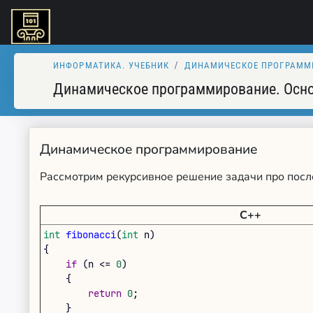
ИНФОРМАТИКА. УЧЕБНИК
ДИНАМИЧЕСКОЕ ПРОГРАММ
Динамическое программирование. Осн
Динамическое программирование
Рассмотрим рекурсивное решение задачи про посл
C++
int
fibonacci
(
int
n
)
{
if
(
n
<=
0
)
{
return
0
;
}