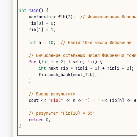
int
main
(
)
{
vector
<
int
>
fib
(
2
)
;
// Инициализация базовы
fib
[
0
]
=
0
;
fib
[
1
]
=
1
;
int
n
=
10
;
// Найти 10-е число Фибоначчи
// Вычисление остальных чисел Фибоначчи "сни
for
(
int
i
=
2
;
i
<=
n
;
i
++
)
{
int
next_fib
=
fib
[
i
-
1
]
+
fib
[
i
-
2
]
;
fib
.
push_back
(
next_fib
)
;
}
// Вывод результата
cout
<<
"Fib("
<<
n
<<
") = "
<<
fib
[
n
]
<<
e
// результат "Fib(10) = 55"
return
0
;
}