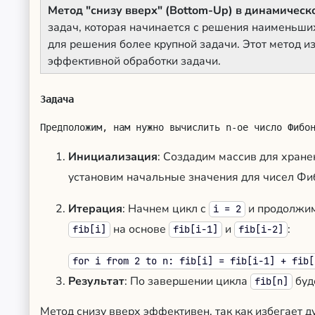
Метод "снизу вверх" (Bottom-Up) в динамичес
задач, которая начинается с решения наименьши
для решения более крупной задачи. Этот метод и
эффективной обработки задачи.
Задача
Предположим, нам нужно вычислить n-ое число Фибо
Инициализация
: Создадим массив для хране
установим начальные значения для чисел Фи
Итерация
: Начнем цикл с
и продолжи
i = 2
на основе
и
:
fib[i]
fib[i-1]
fib[i-2]
for i from 2 to n: fib[i] = fib[i-1] + fib[
Результат
: По завершении цикла
буд
fib[n]
Метод снизу вверх эффективен, так как избегает 