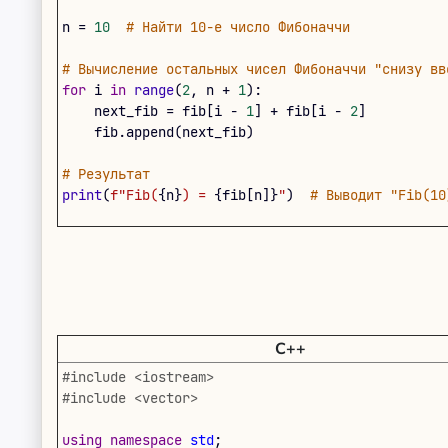
n
=
10
# Найти 10-е число Фибоначчи
# Вычисление остальных чисел Фибоначчи "снизу вв
for
i
in
range
(
2
,
n
+
1
)
:
next_fib
=
fib
[
i
-
1
]
+
fib
[
i
-
2
]
fib
.
append
(
next_fib
)
# Результат
print
(
f"Fib(
{
n
}
) = 
{
fib
[
n
]
}
"
)
# Выводит "Fib(10
C++
#include <iostream>
#include <vector>
using
namespace
std
;