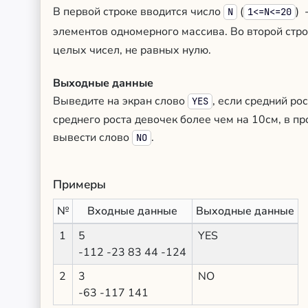
В первой строке вводится число
(
) 
N
1<=N<=20
элементов одномерного массива. Во второй стр
целых чисел, не равных нулю.
Выходные данные
Выведите на экран слово
, если средний ро
YES
среднего роста девочек более чем на 10см, в п
вывести слово
.
NO
Примеры
№
Входные данные
Выходные данные
1
5
YES
-112 -23 83 44 -124
2
3
NO
-63 -117 141