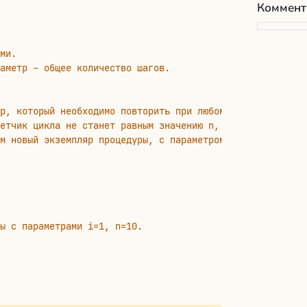
Коммент
ми.
аметр – общее количество шагов.
р, который необходимо повторить при любом значении i.   
етчик цикла не станет равным значению n,   
м новый экземпляр процедуры, с параметром i+1 (переход к
ы с параметрами i=1, n=10.      