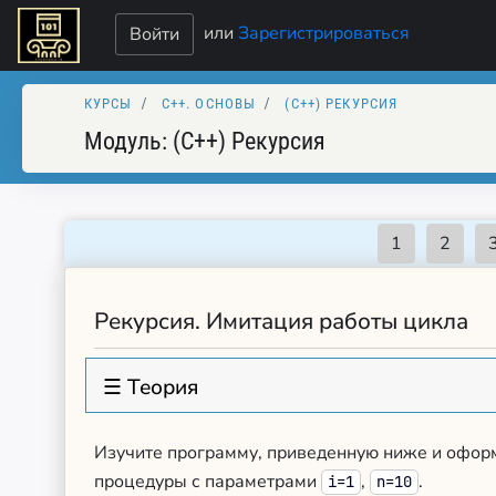
или
Зарегистрироваться
Войти
КУРСЫ
C++. ОСНОВЫ
(C++) РЕКУРСИЯ
Модуль:
(C++) Рекурсия
Рекурсия. Имитация работы цикла
☰ Теория
Изучите программу, приведенную ниже и офор
процедуры с параметрами
,
.
i=1
n=10