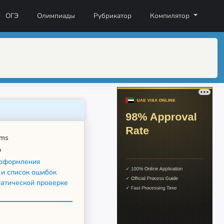
ОГЭ
Олимпиады
Рубрикатор
Компилятор
ms
b
оформления
 и список ошибок
матической проверке