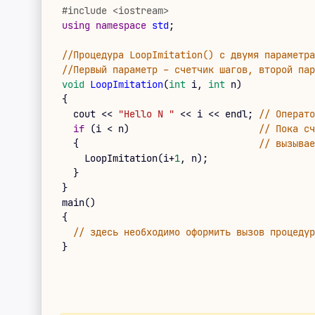
#include <iostream>
using
namespace
std
;
//Процедура LoopImitation() с двумя параметра
//Первый параметр – счетчик шагов, второй пар
void
LoopImitation
(
int
i
,
int
n
)
{
cout
<<
"Hello N "
<<
i
<<
endl
;
// Операто
if
(
i
<
n
)
// Пока сч
{
// вызывае
LoopImitation
(
i
+
1
,
n
)
;
}
}
main
(
)
{
// здесь необходимо оформить вызов процедур
}