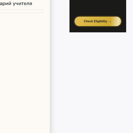
арий учителя
   
 следующему значению i).