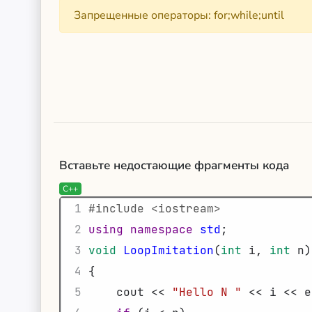
Запрещенные операторы: for;while;until
Вставьте недостающие фрагменты кода
C++
1
#include <iostream>             
2
using
namespace
std
;
3
void
LoopImitation
(
int
i
,
int
n
)
4
{
5
cout
<<
"Hello N "
<<
i
<<
e