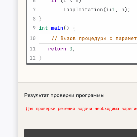
6
if
(
i
<
n
)
7
LoopImitation
(
i
+
1
,
n
)
;
8
}
9
int
main
(
)
{
10
// Вызов процедуры с парамет
11
return
0
;
12
}
Результат проверки программы
Для проверки решения задачи необходимо зареги