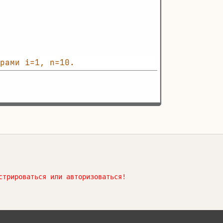
рами i=1, n=10.               
стрироваться или авторизоваться!